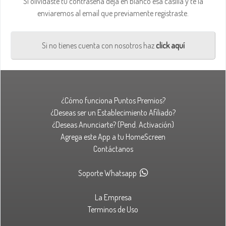
Si olividaste tu contraseña deja en blanco esa casilla y te la
enviaremos al email que previamente registraste.
Si no tienes cuenta con nosotros haz
click aquí
¿Cómo funciona Puntos Premios?
¿Deseas ser un Establecimiento Afiliado?
¿Deseas Anunciarte? (Pend. Activación)
Agrega este App a tu HomeScreen
Contáctanos
Soporte Whatsapp
La Empresa
Terminos de Uso